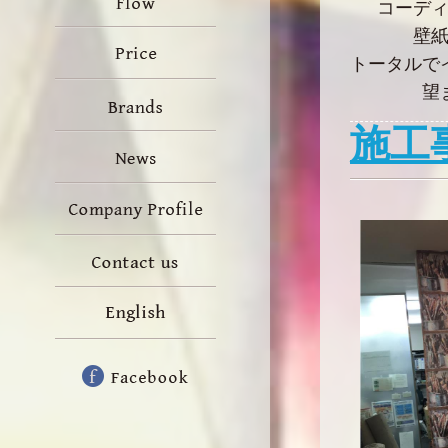
コーデ
壁
トータルで
望
施工