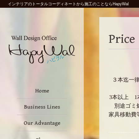
インテリアのトータルコーディネートから施工のことならHapyWal
Price
３本迄一律
3本以上 1
別途ゴミ
家具移動費